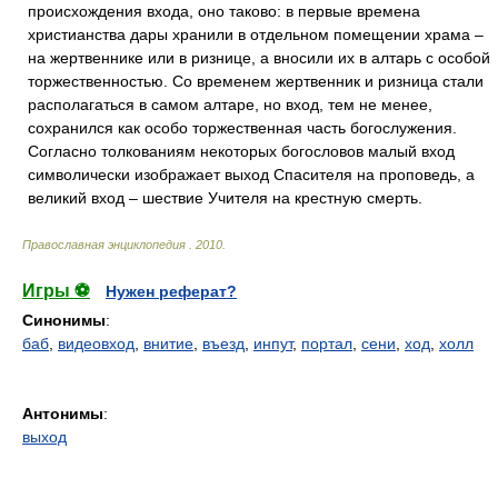
происхождения входа, оно таково: в первые времена
христианства дары хранили в отдельном помещении храма –
на жертвеннике или в ризнице, а вносили их в алтарь с особой
торжественностью. Со временем жертвенник и ризница стали
располагаться в самом алтаре, но вход, тем не менее,
сохранился как особо торжественная часть богослужения.
Согласно толкованиям некоторых богословов малый вход
символически изображает выход Спасителя на проповедь, а
великий вход – шествие Учителя на крестную смерть.
Православная энциклопедия
.
2010
.
Игры ⚽
Нужен реферат?
Синонимы
:
баб
,
видеовход
,
внитие
,
въезд
,
инпут
,
портал
,
сени
,
ход
,
холл
Антонимы
:
выход