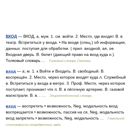
ВХОД
— ВХОД, а, муж. 1. см. войти. 2. Место, где входят. В. в
театр. Встретиться у входа. • На входе (спец.) об информации,
данных: поступая для обработки. | прил. входной, ая, ое.
Входная дверь. В. билет (дающий право на вход куда н.).
Толковый словарь …
Толковый словарь Ожегова
вход
— а; м. 1. к Войти и Входить. В. свободный. В.
воспрещён. 2. Место, через которое входят куда л. Служебный
в. Встретиться у входа в метро. 3. Проф. Место, через которое
поступает, проникает что л. В. в лёгочную артерию. В. газовой
магистрали. В. в… …
Энциклопедический словарь
вход
— воспретить • возможность, Neg, модальность вход
воспрещается • возможность, пассив на ся, Neg, модальность
вход запретить • возможность, Neg, модальность …
Глагольной
сочетаемости непредметных имён