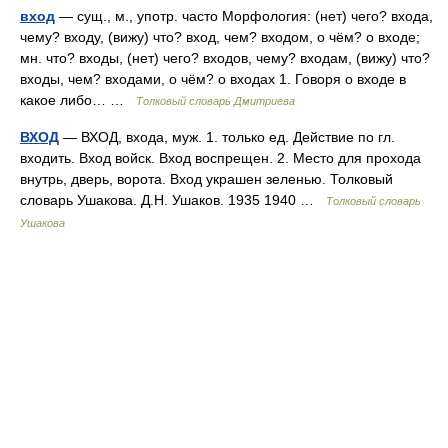
вход
— сущ., м., употр. часто Морфология: (нет) чего? входа,
чему? входу, (вижу) что? вход, чем? входом, о чём? о входе;
мн. что? входы, (нет) чего? входов, чему? входам, (вижу) что?
входы, чем? входами, о чём? о входах 1. Говоря о входе в
какое либо… …
Толковый словарь Дмитриева
ВХОД
— ВХОД, входа, муж. 1. только ед. Действие по гл.
входить. Вход войск. Вход воспрещен. 2. Место для прохода
внутрь, дверь, ворота. Вход украшен зеленью. Толковый
словарь Ушакова. Д.Н. Ушаков. 1935 1940 …
Толковый словарь
Ушакова